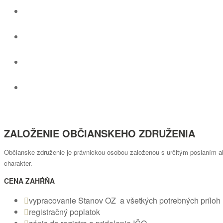
Predaj ready made spoločnosti
Cenník
Blog
Kontakt
ZALOŽENIE OBČIANSKEHO ZDRUŽENIA
Občianske združenie je právnickou osobou založenou s určitým poslaním al
charakter.
CENA ZAHŔŇA
vypracovanie Stanov OZ a všetkých potrebných príloh
registračný poplatok