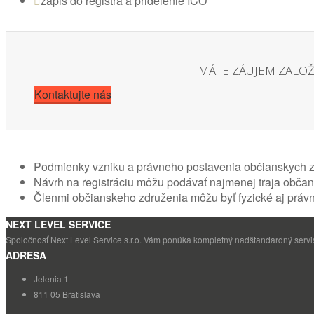
zápis do registra a pridelenie IČO
MÁTE ZÁUJEM ZALO
Kontaktujte nás
Podmienky vzniku a právneho postavenia občianskych zd
Návrh na registráciu môžu podávať najmenej traja občani
Členmi občianskeho združenia môžu byť fyzické aj právn
NEXT LEVEL SERVICE
Spoločnosť Next Level Service s.r.o. Vám ponúka kompletný nadštandardný servis 
ADRESA
Jelenia 1
811 05 Bratislava