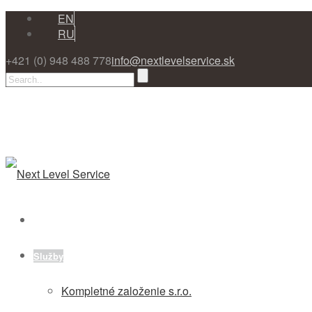
EN
RU
+421 (0) 948 488 778
info@nextlevelservice.sk
Dopyt po službách
Úvod
Služby
Kompletné založenie s.r.o.