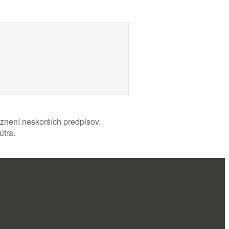
znení neskorších predpisov.
útra.