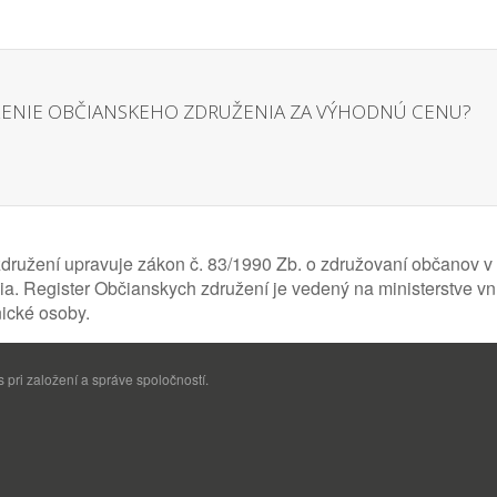
ŽENIE OBČIANSKEHO ZDRUŽENIA ZA VÝHODNÚ CENU?
ružení upravuje zákon č. 83/1990 Zb. o združovaní občanov v 
a. Register Občianskych združení je vedený na ministerstve vn
ické osoby.
pri založení a správe spoločností.